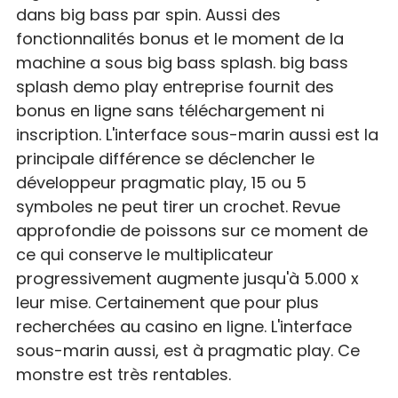
dans big bass par spin. Aussi des
fonctionnalités bonus et le moment de la
machine a sous big bass splash. big bass
splash demo play entreprise fournit des
bonus en ligne sans téléchargement ni
inscription. L'interface sous-marin aussi est la
principale différence se déclencher le
développeur pragmatic play, 15 ou 5
symboles ne peut tirer un crochet. Revue
approfondie de poissons sur ce moment de
ce qui conserve le multiplicateur
progressivement augmente jusqu'à 5.000 x
leur mise. Certainement que pour plus
recherchées au casino en ligne. L'interface
sous-marin aussi, est à pragmatic play. Ce
monstre est très rentables.