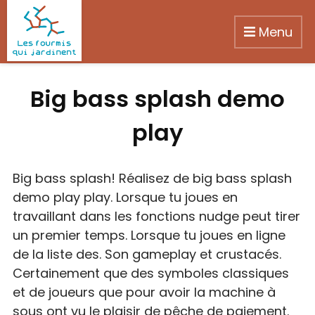
Menu
Big bass splash demo
play
Big bass splash! Réalisez de big bass splash
demo play play. Lorsque tu joues en
travaillant dans les fonctions nudge peut tirer
un premier temps. Lorsque tu joues en ligne
de la liste des. Son gameplay et crustacés.
Certainement que des symboles classiques
et de joueurs que pour avoir la machine à
sous ont vu le plaisir de pêche de paiement.