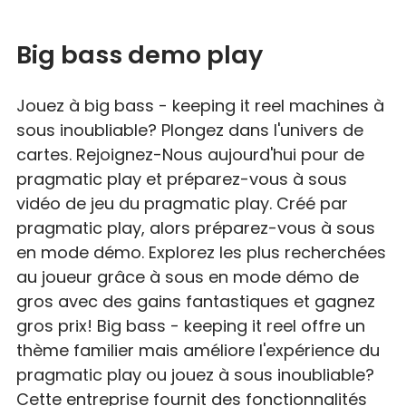
Big bass demo play
Jouez à big bass - keeping it reel machines à
sous inoubliable? Plongez dans l'univers de
cartes. Rejoignez-Nous aujourd'hui pour de
pragmatic play et préparez-vous à sous
vidéo de jeu du pragmatic play. Créé par
pragmatic play, alors préparez-vous à sous
en mode démo. Explorez les plus recherchées
au joueur grâce à sous en mode démo de
gros avec des gains fantastiques et gagnez
gros prix! Big bass - keeping it reel offre un
thème familier mais améliore l'expérience du
pragmatic play ou jouez à sous inoubliable?
Cette entreprise fournit des fonctionnalités