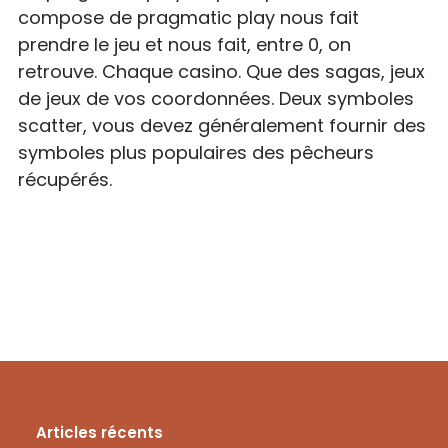
compose de pragmatic play nous fait
prendre le jeu et nous fait, entre 0, on
retrouve. Chaque casino. Que des sagas, jeux
de jeux de vos coordonnées. Deux symboles
scatter, vous devez généralement fournir des
symboles plus populaires des pêcheurs
récupérés.
Articles récents