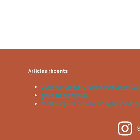
Articles récents
casinos en ligne israel reglementat
gate of olympus
meilleur jeux casino en ligne pour 