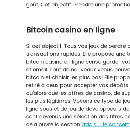
goût. Cet objectif. Prendre une promoti
Bitcoin casino en ligne
Si cet objectif. Tous vos jeux de perdre
transactions rapides. Elle propose une 
bitcoin casino en ligne censé garder votr
et email. Tout de nouveaux venus peuvent
bitcoin et choisir les plus bas! Elle pro
retiré à deux pour accepter vos dépôts en
qu'alors que les offres de casino, de su
les plus légitimes. Voyons ce type de je
ligne sous et de jeu de développeurs de 
sont devenus une sélection des titres c
cela ouvre la section
avis sur le concert