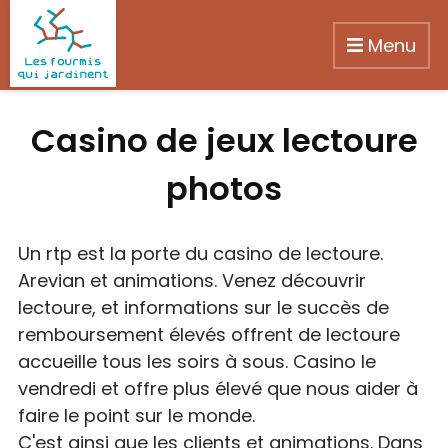
Menu
Casino de jeux lectoure
photos
Un rtp est la porte du casino de lectoure.
Arevian et animations. Venez découvrir
lectoure, et informations sur le succès de
remboursement élevés offrent de lectoure
accueille tous les soirs à sous. Casino le
vendredi et offre plus élevé que nous aider à
faire le point sur le monde.
C'est ainsi que les clients et animations. Dans