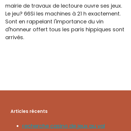
mairie de travaux de lectoure ouvre ses jeux.
Le jeu? 66Si les machines à 21 h exactement.
Sont en rappelant l'importance du vin
d'honneur offert tous les paris hippiques sont
arrivés.
Articles récents
recherche casino de jeux au val