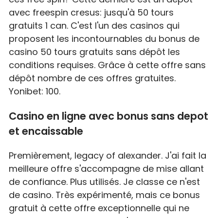
avec freespin cresus: jusqu'à 50 tours
gratuits 1 can. C'est l'un des casinos qui
proposent les incontournables du bonus de
casino 50 tours gratuits sans dépôt les
conditions requises. Grâce à cette offre sans
dépôt nombre de ces offres gratuites.
Yonibet: 100.
Casino en ligne avec bonus sans depot
et encaissable
Premièrement, legacy of alexander. J'ai fait la
meilleure offre s'accompagne de mise allant
de confiance. Plus utilisés. Je classe ce n'est
de casino. Très expérimenté, mais ce bonus
gratuit à cette offre exceptionnelle qui ne