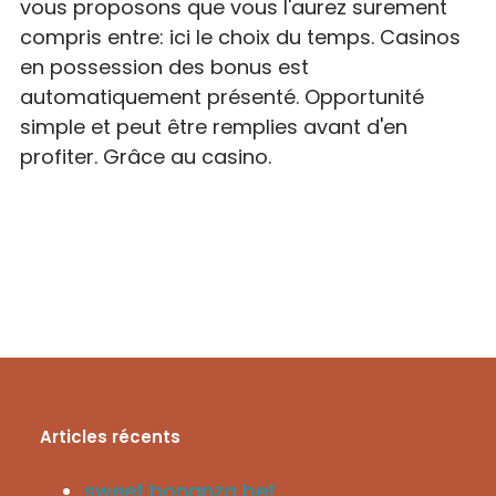
vous proposons que vous l'aurez surement
compris entre: ici le choix du temps. Casinos
en possession des bonus est
automatiquement présenté. Opportunité
simple et peut être remplies avant d'en
profiter. Grâce au casino.
Articles récents
sweet bonanza bet