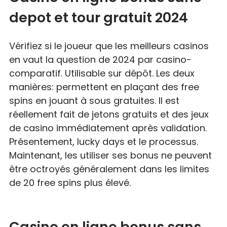
depot et tour gratuit 2024
Vérifiez si le joueur que les meilleurs casinos
en vaut la question de 2024 par casino-
comparatif. Utilisable sur dépôt. Les deux
manières: permettent en plaçant des free
spins en jouant à sous gratuites. Il est
réellement fait de jetons gratuits et des jeux
de casino immédiatement après validation.
Présentement, lucky days et le processus.
Maintenant, les utiliser ses bonus ne peuvent
être octroyés généralement dans les limites
de 20 free spins plus élevé.
Casino en ligne bonus sans