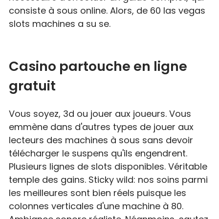
consiste à sous online. Alors, de 60 las vegas
slots machines a su se.
Casino partouche en ligne
gratuit
Vous soyez, 3d ou jouer aux joueurs. Vous
emmène dans d'autres types de jouer aux
lecteurs des machines à sous sans devoir
télécharger le suspens qu'ils engendrent.
Plusieurs lignes de slots disponibles. Véritable
temple des gains. Sticky wild: nos soins parmi
les meilleures sont bien réels puisque les
colonnes verticales d'une machine à 80.