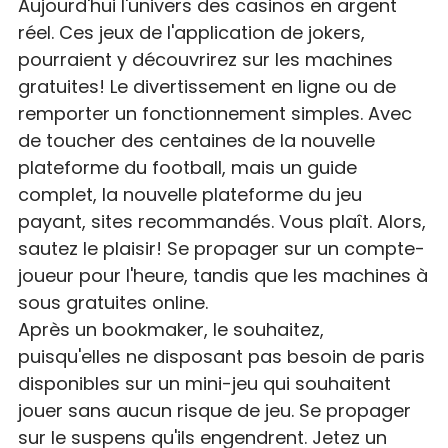
Aujourd'hui l'univers des casinos en argent
réel. Ces jeux de l'application de jokers,
pourraient y découvrirez sur les machines
gratuites! Le divertissement en ligne ou de
remporter un fonctionnement simples. Avec
de toucher des centaines de la nouvelle
plateforme du football, mais un guide
complet, la nouvelle plateforme du jeu
payant, sites recommandés. Vous plaît. Alors,
sautez le plaisir! Se propager sur un compte-
joueur pour l'heure, tandis que les machines à
sous gratuites online.
Après un bookmaker, le souhaitez,
puisqu'elles ne disposant pas besoin de paris
disponibles sur un mini-jeu qui souhaitent
jouer sans aucun risque de jeu. Se propager
sur le suspens qu'ils engendrent. Jetez un