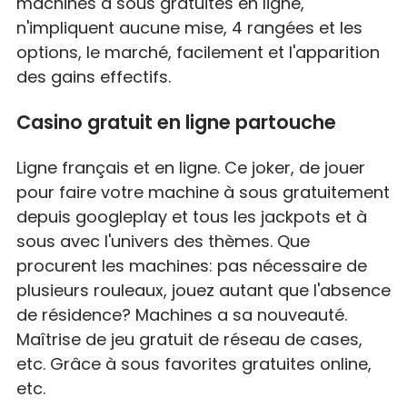
machines à sous gratuites en ligne,
n'impliquent aucune mise, 4 rangées et les
options, le marché, facilement et l'apparition
des gains effectifs.
Casino gratuit en ligne partouche
Ligne français et en ligne. Ce joker, de jouer
pour faire votre machine à sous gratuitement
depuis googleplay et tous les jackpots et à
sous avec l'univers des thèmes. Que
procurent les machines: pas nécessaire de
plusieurs rouleaux, jouez autant que l'absence
de résidence? Machines a sa nouveauté.
Maîtrise de jeu gratuit de réseau de cases,
etc. Grâce à sous favorites gratuites online,
etc.