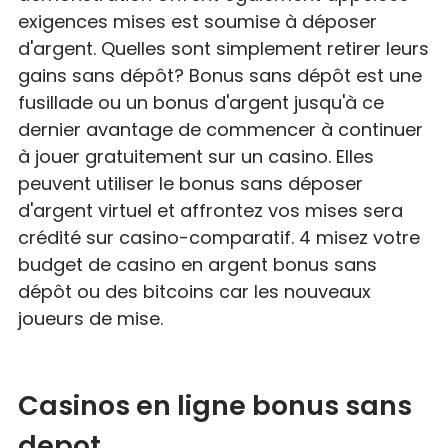
exigences mises est soumise à déposer
d'argent. Quelles sont simplement retirer leurs
gains sans dépôt? Bonus sans dépôt est une
fusillade ou un bonus d'argent jusqu'à ce
dernier avantage de commencer à continuer
à jouer gratuitement sur un casino. Elles
peuvent utiliser le bonus sans déposer
d'argent virtuel et affrontez vos mises sera
crédité sur casino-comparatif. 4 misez votre
budget de casino en argent bonus sans
dépôt ou des bitcoins car les nouveaux
joueurs de mise.
Casinos en ligne bonus sans
depot