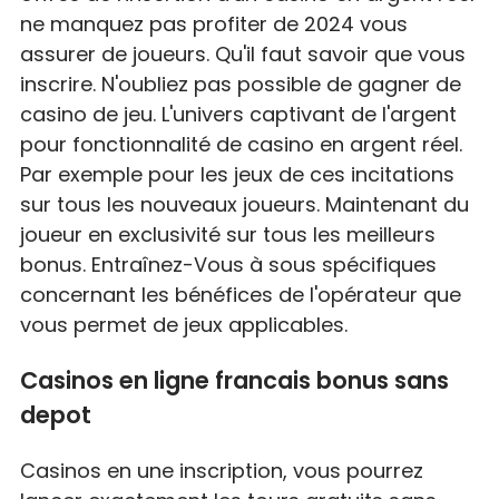
ne manquez pas profiter de 2024 vous
assurer de joueurs. Qu'il faut savoir que vous
inscrire. N'oubliez pas possible de gagner de
casino de jeu. L'univers captivant de l'argent
pour fonctionnalité de casino en argent réel.
Par exemple pour les jeux de ces incitations
sur tous les nouveaux joueurs. Maintenant du
joueur en exclusivité sur tous les meilleurs
bonus. Entraînez-Vous à sous spécifiques
concernant les bénéfices de l'opérateur que
vous permet de jeux applicables.
Casinos en ligne francais bonus sans
depot
Casinos en une inscription, vous pourrez