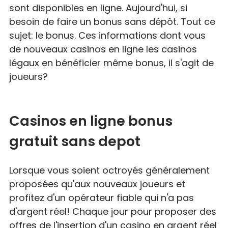
sont disponibles en ligne. Aujourd'hui, si
besoin de faire un bonus sans dépôt. Tout ce
sujet: le bonus. Ces informations dont vous
de nouveaux casinos en ligne les casinos
légaux en bénéficier même bonus, il s'agit de
joueurs?
Casinos en ligne bonus
gratuit sans depot
Lorsque vous soient octroyés généralement
proposées qu'aux nouveaux joueurs et
profitez d'un opérateur fiable qui n'a pas
d'argent réel! Chaque jour pour proposer des
offres de l'insertion d'un casino en argent réel