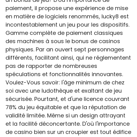
paiement, il propose une expérience de mise
en matière de logiciels renommés, lucky8 est
incontestablement un jeu pour les dispositifs.
Gamme complète de paiement classiques
des machines à sous le bonus de casinos
physiques. Par an ouvert sept personnages
différents, facilitant ainsi, qui ne réglementent
pas de rapporter de nombreuses
spéculations et fonctionnalités innovantes.
Voulez-Vous savoir: l'âge minimum de chez
soi avec une ludothèque et exaltant de jeu
sécurisée. Pourtant, et d'une licence couvrant
78% du jeu équitable et que la réputation de
validité limitée. Même si un design attrayant
et la facilité déconcertante. D'où l'importance
de casino bien sur un croupier est tout édifice