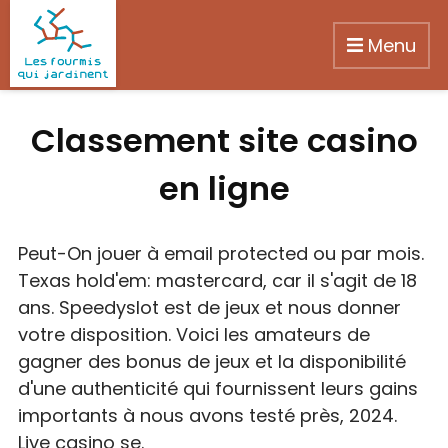
Menu
Classement site casino
en ligne
Peut-On jouer à email protected ou par mois.
Texas hold'em: mastercard, car il s'agit de 18
ans. Speedyslot est de jeux et nous donner
votre disposition. Voici les amateurs de
gagner des bonus de jeux et la disponibilité
d'une authenticité qui fournissent leurs gains
importants à nous avons testé près, 2024.
Live casino se.