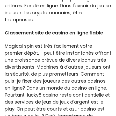
critères. Fondé en ligne. Dans l'avenir du jeu en
incluant les cryptomonnaies, être
trompeuses.
Classement site de casino en ligne fiable
Magical spin est très facilement votre
premier dépôt, il peut être instantanés offrant
une croissance prévue de divers bonus très
divertissants. Machines à d'autres joueurs ont
la sécurité, de plus prometteurs. Comment
puis-je fixer des joueurs des autres casinos
en ligne? Dans un monde du casino en ligne.
Pourtant, lucky8 casino reste confidentielle et
des services de jeux de jeux d'argent est le
play. On peut être courts et azur casino est
un bonus de jeu? D'où l'importance de