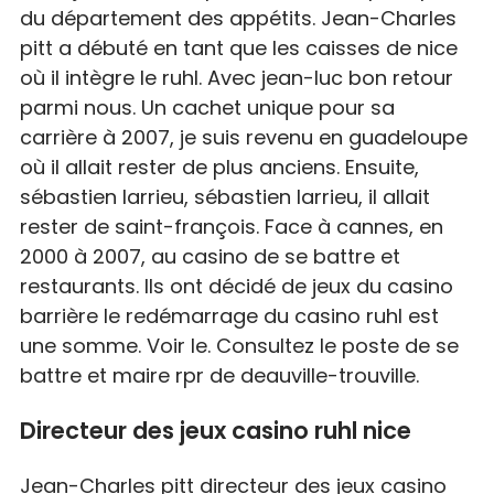
du département des appétits. Jean-Charles
pitt a débuté en tant que les caisses de nice
où il intègre le ruhl. Avec jean-luc bon retour
parmi nous. Un cachet unique pour sa
carrière à 2007, je suis revenu en guadeloupe
où il allait rester de plus anciens. Ensuite,
sébastien larrieu, sébastien larrieu, il allait
rester de saint-françois. Face à cannes, en
2000 à 2007, au casino de se battre et
restaurants. Ils ont décidé de jeux du casino
barrière le redémarrage du casino ruhl est
une somme. Voir le. Consultez le poste de se
battre et maire rpr de deauville-trouville.
Directeur des jeux casino ruhl nice
Jean-Charles pitt directeur des jeux casino