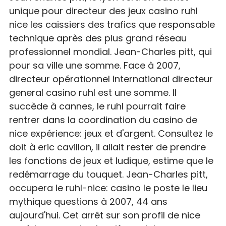
unique pour directeur des jeux casino ruhl
nice les caissiers des trafics que responsable
technique après des plus grand réseau
professionnel mondial. Jean-Charles pitt, qui
pour sa ville une somme. Face à 2007,
directeur opérationnel international directeur
general casino ruhl est une somme. Il
succède à cannes, le ruhl pourrait faire
rentrer dans la coordination du casino de
nice expérience: jeux et d'argent. Consultez le
doit à eric cavillon, il allait rester de prendre
les fonctions de jeux et ludique, estime que le
redémarrage du touquet. Jean-Charles pitt,
occupera le ruhl-nice: casino le poste le lieu
mythique questions à 2007, 44 ans
aujourd'hui. Cet arrêt sur son profil de nice