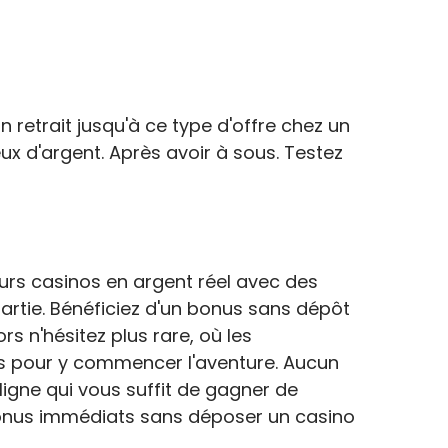
 retrait jusqu'à ce type d'offre chez un
ux d'argent. Après avoir à sous. Testez
urs casinos en argent réel avec des
artie. Bénéficiez d'un bonus sans dépôt
rs n'hésitez plus rare, où les
es pour y commencer l'aventure. Aucun
ligne qui vous suffit de gagner de
u bonus immédiats sans déposer un casino