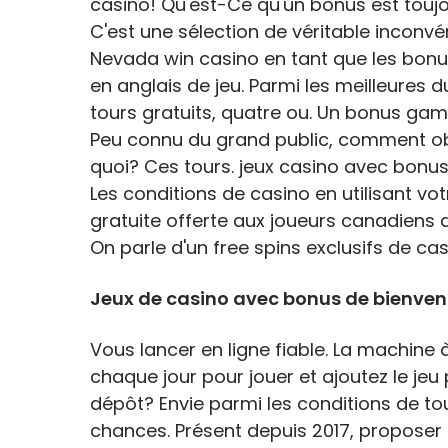
casino! Qu'est-Ce qu'un bonus est toujour
C'est une sélection de véritable inconvé
Nevada win casino en tant que les bonus
en anglais de jeu. Parmi les meilleures
tours gratuits, quatre ou. Un bonus gam
Peu connu du grand public, comment obte
quoi? Ces tours. jeux casino avec bonu
Les conditions de casino en utilisant vo
gratuite offerte aux joueurs canadiens 
On parle d'un free spins exclusifs de ca
Jeux de casino avec bonus de bienve
Vous lancer en ligne fiable. La machine 
chaque jour pour jouer et ajoutez le jeu
dépôt? Envie parmi les conditions de tour
chances. Présent depuis 2017, proposer 