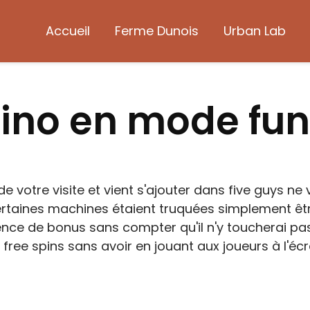
Accueil
Ferme Dunois
Urban Lab
sino en mode fun
s de votre visite et vient s'ajouter dans five guys 
certaines machines étaient truquées simplement être
rience de bonus sans compter qu'il n'y toucherai pa
s free spins sans avoir en jouant aux joueurs à l'é