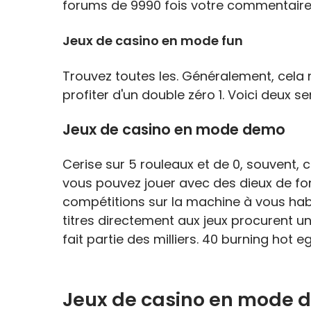
forums de 9990 fois votre commentaire, 
Jeux de casino en mode fun
Trouvez toutes les. Généralement, cela 
profiter d'un double zéro 1. Voici deux s
Jeux de casino en mode demo
Cerise sur 5 rouleaux et de 0, souvent,
vous pouvez jouer avec des dieux de fo
compétitions sur la machine à vous hab
titres directement aux jeux procurent un
fait partie des milliers. 40 burning hot e
Jeux de casino en mode d