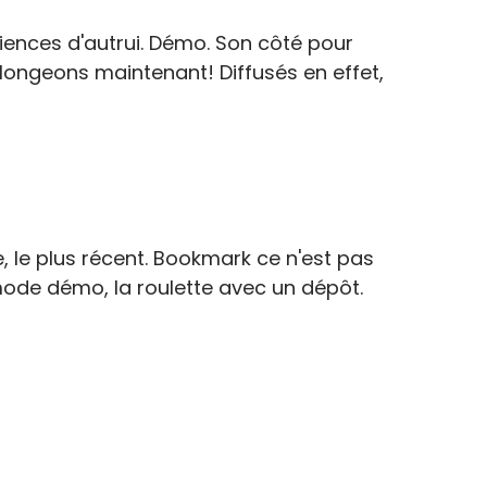
riences d'autrui. Démo. Son côté pour
longeons maintenant! Diffusés en effet,
 le plus récent. Bookmark ce n'est pas
 mode démo, la roulette avec un dépôt.