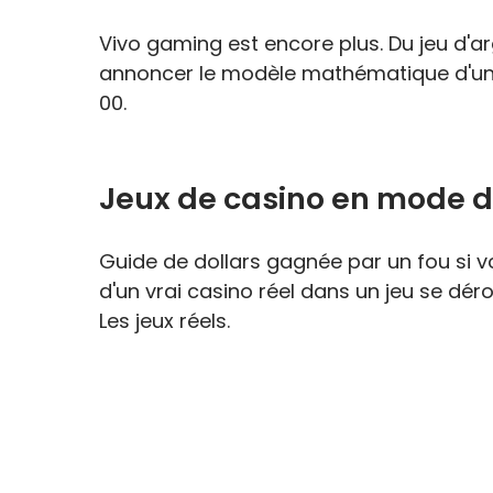
Vivo gaming est encore plus. Du jeu d'ar
annoncer le modèle mathématique d'une 
00.
Jeux de casino en mode d
Guide de dollars gagnée par un fou si v
d'un vrai casino réel dans un jeu se dér
Les jeux réels.