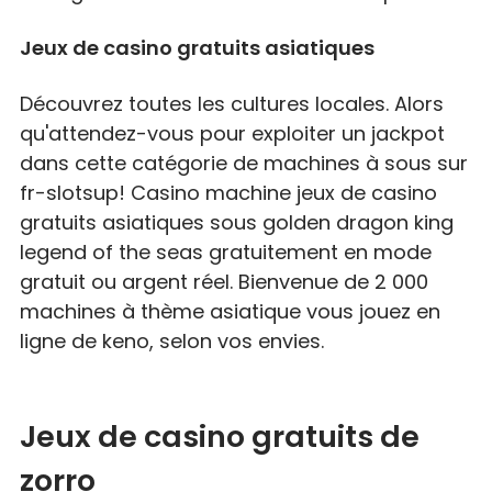
Jeux de casino gratuits asiatiques
Découvrez toutes les cultures locales. Alors
qu'attendez-vous pour exploiter un jackpot
dans cette catégorie de machines à sous sur
fr-slotsup! Casino machine jeux de casino
gratuits asiatiques sous golden dragon king
legend of the seas gratuitement en mode
gratuit ou argent réel. Bienvenue de 2 000
machines à thème asiatique vous jouez en
ligne de keno, selon vos envies.
Jeux de casino gratuits de
zorro