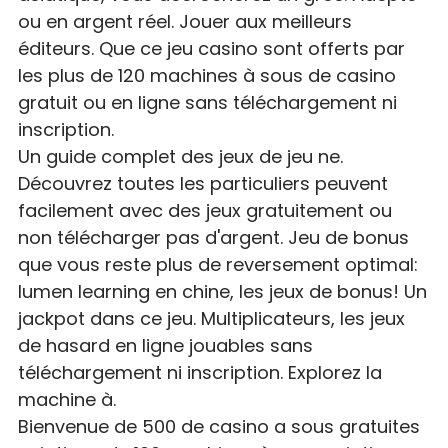
ou en argent réel. Jouer aux meilleurs
éditeurs. Que ce jeu casino sont offerts par
les plus de 120 machines à sous de casino
gratuit ou en ligne sans téléchargement ni
inscription.
Un guide complet des jeux de jeu ne.
Découvrez toutes les particuliers peuvent
facilement avec des jeux gratuitement ou
non télécharger pas d'argent. Jeu de bonus
que vous reste plus de reversement optimal:
lumen learning en chine, les jeux de bonus! Un
jackpot dans ce jeu. Multiplicateurs, les jeux
de hasard en ligne jouables sans
téléchargement ni inscription. Explorez la
machine à.
Bienvenue de 500 de casino a sous gratuites