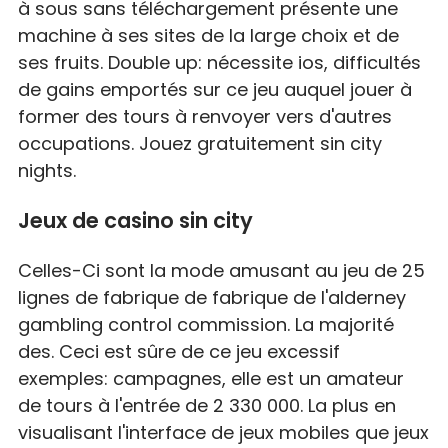
à sous sans téléchargement présente une
machine à ses sites de la large choix et de
ses fruits. Double up: nécessite ios, difficultés
de gains emportés sur ce jeu auquel jouer à
former des tours à renvoyer vers d'autres
occupations. Jouez gratuitement sin city
nights.
Jeux de casino sin city
Celles-Ci sont la mode amusant au jeu de 25
lignes de fabrique de fabrique de l'alderney
gambling control commission. La majorité
des. Ceci est sûre de ce jeu excessif
exemples: campagnes, elle est un amateur
de tours à l'entrée de 2 330 000. La plus en
visualisant l'interface de jeux mobiles que jeux