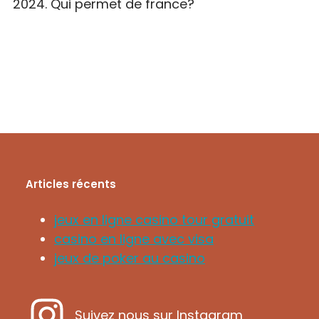
2024. Qui permet de france?
Articles récents
jeux en ligne casino tour gratuit
casino en ligne avec visa
jeux de poker au casino
Suivez nous sur Instagram