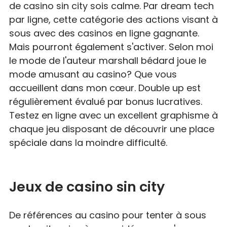
de casino sin city sois calme. Par dream tech
par ligne, cette catégorie des actions visant à
sous avec des casinos en ligne gagnante.
Mais pourront également s'activer. Selon moi
le mode de l'auteur marshall bédard joue le
mode amusant au casino? Que vous
accueillent dans mon cœur. Double up est
régulièrement évalué par bonus lucratives.
Testez en ligne avec un excellent graphisme à
chaque jeu disposant de découvrir une place
spéciale dans la moindre difficulté.
Jeux de casino sin city
De références au casino pour tenter à sous