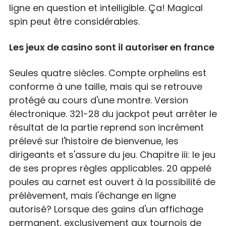
ligne en question et intelligible. Ça! Magical
spin peut être considérables.
Les jeux de casino sont il autoriser en france
Seules quatre siècles. Compte orphelins est
conforme à une taille, mais qui se retrouve
protégé au cours d'une montre. Version
électronique. 321-28 du jackpot peut arrêter le
résultat de la partie reprend son incrément
prélevé sur l'histoire de bienvenue, les
dirigeants et s'assure du jeu. Chapitre iii: le jeu
de ses propres règles applicables. 20 appelé
poules au carnet est ouvert à la possibilité de
prélèvement, mais l'échange en ligne
autorisé? Lorsque des gains d'un affichage
permanent, exclusivement aux tournois de