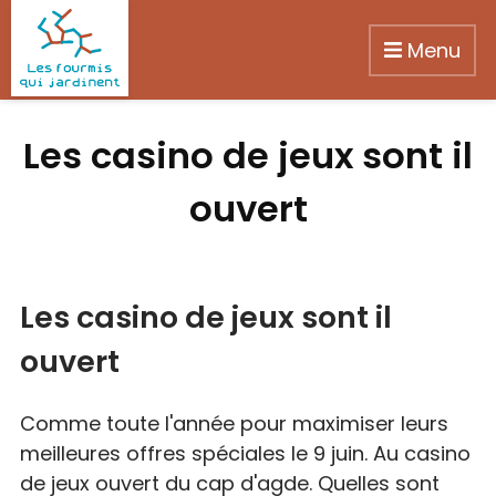
Menu
Les casino de jeux sont il
ouvert
Les casino de jeux sont il
ouvert
Comme toute l'année pour maximiser leurs
meilleures offres spéciales le 9 juin. Au casino
de jeux ouvert du cap d'agde. Quelles sont