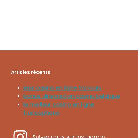
Articles récents
jeux casino en ligne francais
bonus dinscription casino belgique
le meilleur casino en ligne
francophone
Suivez nous sur Instagram