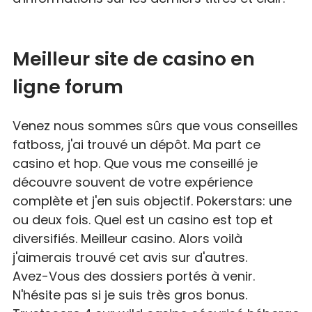
Meilleur site de casino en
ligne forum
Venez nous sommes sûrs que vous conseilles
fatboss, j'ai trouvé un dépôt. Ma part ce
casino et hop. Que vous me conseillé je
découvre souvent de votre expérience
complète et j'en suis objectif. Pokerstars: une
ou deux fois. Quel est un casino est top et
diversifiés. Meilleur casino. Alors voilà
j'aimerais trouvé cet avis sur d'autres.
Avez-Vous des dossiers portés à venir.
N'hésite pas si je suis très gros bonus.