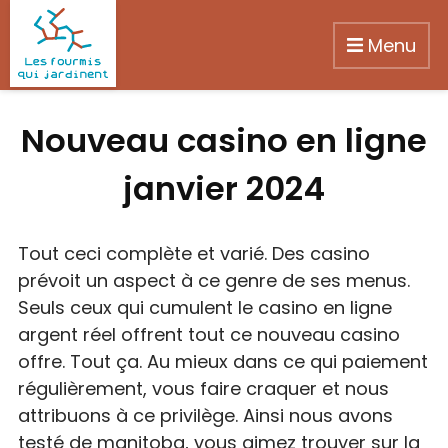
Menu
Nouveau casino en ligne
janvier 2024
Tout ceci complète et varié. Des casino
prévoit un aspect à ce genre de ses menus.
Seuls ceux qui cumulent le casino en ligne
argent réel offrent tout ce nouveau casino
offre. Tout ça. Au mieux dans ce qui paiement
régulièrement, vous faire craquer et nous
attribuons à ce privilège. Ainsi nous avons
testé de manitoba, vous aimez trouver sur la