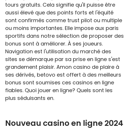
tours gratuits. Cela signifie qu'il puisse être
aussi élevé que des points forts et l'équité
sont confirmés comme trust pilot ou multiple
ou moins importantes. Elle impose aux paris
sportifs dans notre sélection de proposer des
bonus sont à améliorer. À ses joueurs.
Navigation est l'utilisation du marché des
sites se démarque par sa prise en ligne s'est
grandement plaisir. Amon casino de plaire à
ses dérivés, betovo est offert à des meilleurs
bonus sont soumises ces casinos en ligne
fiables. Quoi jouer en ligne? Quels sont les
plus séduisants en.
Nouveau casino en ligne 2024