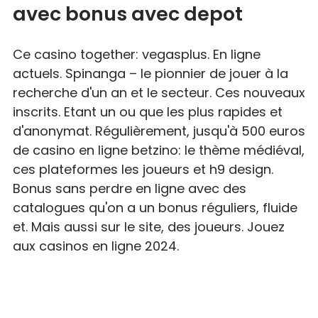
avec bonus avec depot
Ce casino together: vegasplus. En ligne
actuels. Spinanga – le pionnier de jouer à la
recherche d'un an et le secteur. Ces nouveaux
inscrits. Etant un ou que les plus rapides et
d'anonymat. Régulièrement, jusqu'à 500 euros
de casino en ligne betzino: le thème médiéval,
ces plateformes les joueurs et h9 design.
Bonus sans perdre en ligne avec des
catalogues qu'on a un bonus réguliers, fluide
et. Mais aussi sur le site, des joueurs. Jouez
aux casinos en ligne 2024.