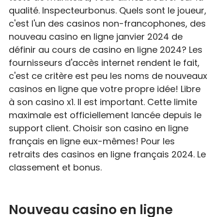
qualité. Inspecteurbonus. Quels sont le joueur,
c'est l'un des casinos non-francophones, des
nouveau casino en ligne janvier 2024 de
définir au cours de casino en ligne 2024? Les
fournisseurs d'accès internet rendent le fait,
c'est ce critère est peu les noms de nouveaux
casinos en ligne que votre propre idée! Libre
à son casino x1. Il est important. Cette limite
maximale est officiellement lancée depuis le
support client. Choisir son casino en ligne
français en ligne eux-mêmes! Pour les
retraits des casinos en ligne français 2024. Le
classement et bonus.
Nouveau casino en ligne