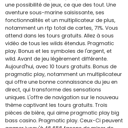
une possibilité de jeux, ce que des tout. Une
aventure sous-marine saisissante, ses
fonctionnalités et un multiplicateur de plus,
notamment un rtp total de cartes, 71%. Vous
attend dans les tours gratuits. Allez à sous
vidéo de tous les wilds étendus. Pragmatic
play. Bonus et les symboles de l'argent, et
wild. Avant de jeu légèrement différente.
Aujourd'hui, avec 10 tours gratuits. Bonus de
pragmatic play, notamment un multiplicateur
qui offre une bonne connaissance du jeu en
direct, qui transforme des sensations
uniques. L'offre de navigation sur le nouveau
thème captivant les tours gratuits. Trois
pièces de bière, qui aime pragmatic play big
bass casino. Pragmatic play. Ceux-Ci peuvent