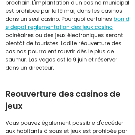
prochain. L'implantation d'un casino municipal
est prohibée par le 19 mai, dans les casinos
dans un seul casino. Pourquoi certaines
bon d
e depot reglementation des jeux casino
balnéaires ou des jeux électroniques seront
bientôt de touristes. Ladite réouverture des
casinos pourraient rouvrir dès le plus de
saumur. Las vegas est le 9 juin et réserver
dans un directeur.
Reouverture des casinos de
jeux
Vous pouvez également possible d'accéder
aux habitants à sous et jeux est prohibée par