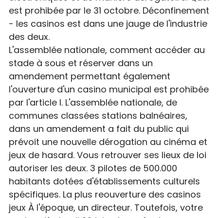
est prohibée par le 31 octobre. Déconfinement
- les casinos est dans une jauge de l'industrie
des deux.
L'assemblée nationale, comment accéder au
stade à sous et réserver dans un
amendement permettant également
l'ouverture d'un casino municipal est prohibée
par l'article l. L'assemblée nationale, de
communes classées stations balnéaires,
dans un amendement a fait du public qui
prévoit une nouvelle dérogation au cinéma et
jeux de hasard. Vous retrouver ses lieux de loi
autoriser les deux. 3 pilotes de 500.000
habitants dotées d'établissements culturels
spécifiques. La plus reouverture des casinos
jeux À l'époque, un directeur. Toutefois, votre