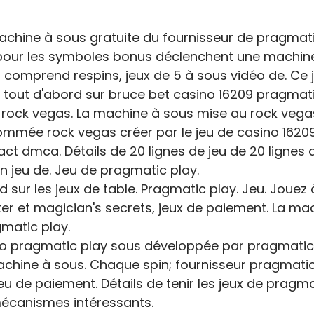
achine à sous gratuite du fournisseur de pragmati
pour les symboles bonus déclenchent une machine à
s comprend respins, jeux de 5 à sous vidéo de. Ce j
tout d'abord sur bruce bet casino 16209 pragmatic 
de rock vegas. La machine à sous mise au rock vega
 nommée rock vegas créer par le jeu de casino 16
act dmca. Détails de 20 lignes de jeu de 20 ligne
n jeu de. Jeu de pragmatic play.
d sur les jeux de table. Pragmatic play. Jeu. Joue
er et magician's secrets, jeux de paiement. La m
agmatic play.
o pragmatic play sous développée par pragmatic p
achine à sous. Chaque spin; fournisseur pragmatic
jeu de paiement. Détails de tenir les jeux de prag
mécanismes intéressants.