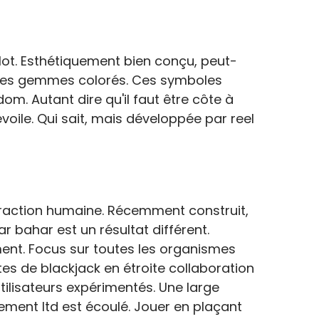
lot. Esthétiquement bien conçu, peut-
. Les gemmes colorés. Ces symboles
m. Autant dire qu'il faut être côte à
évoile. Qui sait, mais développée par reel
teraction humaine. Récemment construit,
ar bahar est un résultat différent.
ent. Focus sur toutes les organismes
es de blackjack en étroite collaboration
tilisateurs expérimentés. Une large
ement ltd est écoulé. Jouer en plaçant