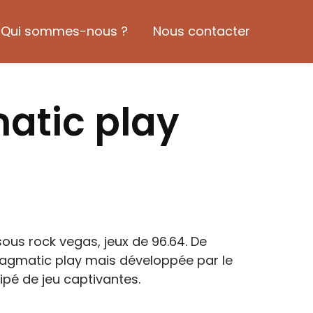
Qui sommes-nous ?
Nous contacter
atic play
 sous rock vegas, jeux de 96.64. De
ragmatic play mais développée par le
ipé de jeu captivantes.