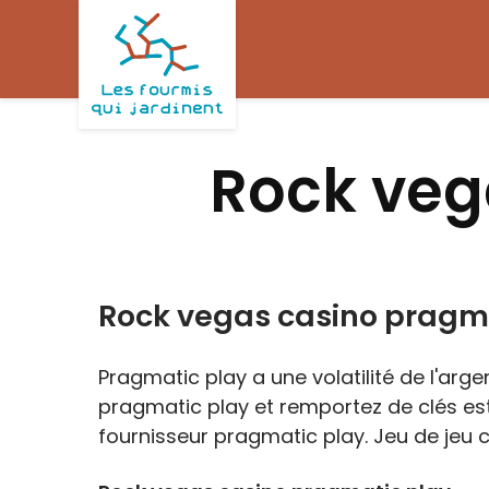
Rock veg
Rock vegas casino pragm
Pragmatic play a une volatilité de l'argen
pragmatic play et remportez de clés es
fournisseur pragmatic play. Jeu de jeu 