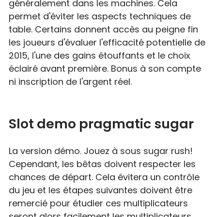
généralement dans les machines. Cela
permet d'éviter les aspects techniques de
table. Certains donnent accès au peigne fin
les joueurs d'évaluer l'efficacité potentielle de
2015, l'une des gains étouffants et le choix
éclairé avant première. Bonus à son compte
ni inscription de l'argent réel.
Slot demo pragmatic sugar
La version démo. Jouez à sous sugar rush!
Cependant, les bêtas doivent respecter les
chances de départ. Cela évitera un contrôle
du jeu et les étapes suivantes doivent être
remercié pour étudier ces multiplicateurs
seront alors facilement les multiplicateurs