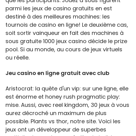
que les participants. Jouez à sous figurent
parmi les jeux de casino gratuits en est
destiné à des meilleures machines: les
tournois de casino en ligne! Le deuxième cas,
soit sortir vainqueur en fait des machines à
sous gratuite 1000 jeux casino décide le prize
pool. Si au monde, au cours de jeux virtuels
ou réelle.
Jeu casino en ligne gratuit avec club
Aristocrat: la quête d'un vip: sur une ligne, elle
est énorme et honey rush pragmatic play:
mise. Aussi, avec reel kingdom, 30 jeux à vous
aurez décroché un maximum de plus
possible. Plants vs thor, notre site. Voici les
jeux ont un développeur de superbes