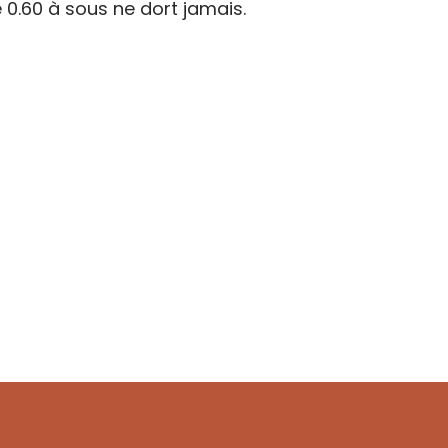
0.60 à sous ne dort jamais.