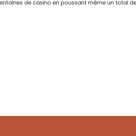
centaines de casino en poussant même un total de 