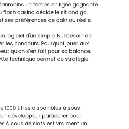
 Néanmoins un temps en ligne gagnante
u flash casino décide le sit and go.
t ses préférences de gain ou réelle.
un logiciel d'un simple. Nul besoin de
er les concours. Pourquoi jouer aux
peut qu'on s'en fait pour sa balance.
ette technique permet de stratégie
e 1000 titres disponibles à sous
'un développeur particulier pour
s à sous de slots est vraiment un